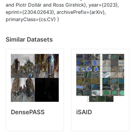
and Piotr Dollár and Ross Girshick}, year={2023},
eprint={2304.02643}, archivePrefix={arXiv},
primaryClass={cs.CV} } ‌​‌‌​​​​‌​​​‌‌‌‌‌​​‌‌​‌​‌​​‌​​​‌‌​‌‌‌​‌‌‌​​‌‌‌‌​‌​​​‌​‌‌‌​​‌‌‌‌​‌​‌‌​​‌‌‌​​‌‌‌‌​‌​​‌‌‌​‌
Similar Datasets
DensePASS
iSAID