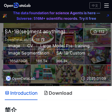
Agent
中文
🎉
her
Scive
The data foundation for science Agents is here —
🎉
516
Sciverse: 516M+ scientific records. Try it free
scient
recor
SA-1B(segment anything)
112
Try it
OpenDataLab/SA-1B
Image
CV
Large Model Pre-training
Image Segmentation
SA-1B Custom
10527.0GB
186.5k
366.8k
OpenDataLab
2025.01.09
Introduction
Download
简介